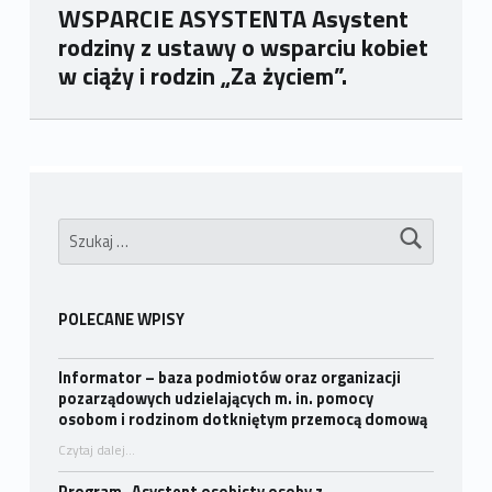
WSPARCIE ASYSTENTA Asystent
rodziny z ustawy o wsparciu kobiet
w ciąży i rodzin „Za życiem”.
Wróć do głównej nawigacji
Szukaj:
POLECANE WPISY
Informator – baza podmiotów oraz organizacji
pozarządowych udzielających m. in. pomocy
osobom i rodzinom dotkniętym przemocą domową
Czytaj dalej
…
“Informator – baza podmiotów oraz organizacji pozarządowych udzielających m. in. pomocy osobom i rodzinom dotkniętym przemocą domową”