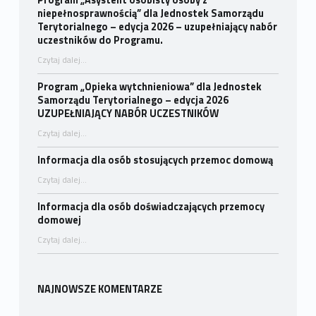
Program „Asystent osobisty osoby z
niepełnosprawnością” dla Jednostek Samorządu
Terytorialnego – edycja 2026 – uzupełniający nabór
uczestników do Programu.
Czytaj dalej
…
“Program „Asystent osobisty osoby z niepełnosprawnością” dla Jednostek Samorządu Terytorialnego – edycja 2026 – uzupełniający nabór uczestników do Programu.”
Program „Opieka wytchnieniowa” dla Jednostek
Samorządu Terytorialnego – edycja 2026
UZUPEŁNIAJĄCY NABÓR UCZESTNIKÓW
Czytaj dalej
…
“Program „Opieka wytchnieniowa” dla Jednostek Samorządu Terytorialnego – edycja 2026 UZUPEŁNIAJĄCY NABÓR UCZESTNIKÓW”
Informacja dla osób stosujących przemoc domową
“Informacja dla osób stosujących przemoc domową”
Czytaj dalej
…
Informacja dla osób doświadczających przemocy
domowej
“Informacja dla osób doświadczających przemocy domowej”
Czytaj dalej
…
NAJNOWSZE KOMENTARZE