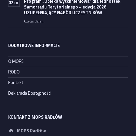
Program „Opieka wytchnieniowa” dla Jednostek
02
LIP
Samorządu Terytorialnego – edycja 2026
UZUPEŁNIAJĄCY NABÓR UCZESTNIKÓW
Czytaj dalej
…
“Program „Opieka wytchnieniowa” dla Jednostek Samorządu Terytorialnego – edycja 2026 UZUPEŁNIAJĄCY NABÓR UCZESTNIKÓW”
DODATKOWE INFORMACJE
O MOPS
RODO
Kontakt
Deklaracja Dostępności
KONTAKT Z MOPS RADŁÓW
Address:
MOPS Radłów