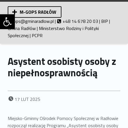
M-GOPS RADŁÓW
Otwórz pasek narzędzi
Miejsko-Gminny Ośrodek Pomocy Społecznej w Radłowie. Pomoc społeczna.
ops@gminaradlow.pl
|
+48 14 678 20 03 |
BIP
|
Gmina Radłów
|
Ministerstwo Rodziny i Polityki
Społecznej
|
PCPR
Asystent osobisty osoby z
niepełnosprawnością
DODANO:
17
LUT
2025
Miejsko-Gminny Ośrodek Pomocy Społecznej w Radłowie
rozpoczął realizację Programu „Asystent osobisty osoby