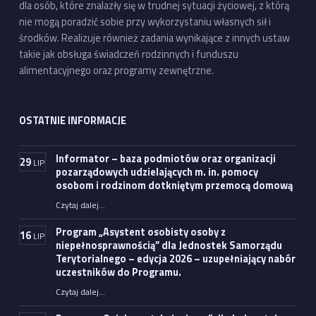
dla osób, które znalazły się w trudnej sytuacji życiowej, z którą
nie mogą poradzić sobie przy wykorzystaniu własnych sił i
środków. Realizuje również zadania wynikające z innych ustaw
takie jak obsługa świadczeń rodzinnych i funduszu
alimentacyjnego oraz programy zewnętrzne.
OSTATNIE INFORMACJE
Informator – baza podmiotów oraz organizacji
29
LIP
pozarządowych udzielających m. in. pomocy
osobom i rodzinom dotkniętym przemocą domową
Czytaj dalej
…
“Informator – baza podmiotów oraz organizacji pozarządowych udzielających m. in. pomocy osobom i rodzinom dotkniętym przemocą domową”
Program „Asystent osobisty osoby z
16
LIP
niepełnosprawnością” dla Jednostek Samorządu
Terytorialnego – edycja 2026 – uzupełniający nabór
uczestników do Programu.
Czytaj dalej
…
“Program „Asystent osobisty osoby z niepełnosprawnością” dla Jednostek Samorządu Terytorialnego – edycja 2026 – uzupełniający nabór uczestników do Programu.”