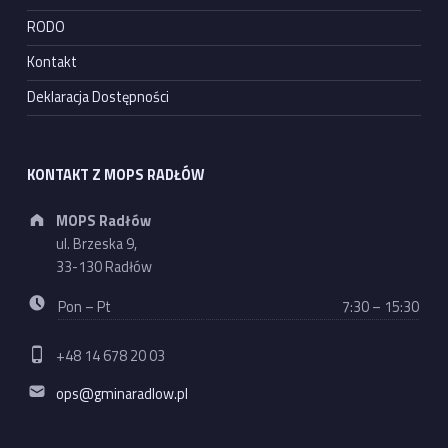
RODO
Kontakt
Deklaracja Dostępności
KONTAKT Z MOPS RADŁÓW
Address:
MOPS Radłów
ul. Brzeska 9,
33-130 Radłów
Business hours:
Pon – Pt
7:30 – 15:30
Phone number:
+48 14 678 20 03
Email address:
ops@gminaradlow.pl