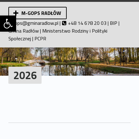
M-GOPS RADŁÓW
Otwórz pasek narzędzi
Miejsko-Gminny Ośrodek Pomocy Społecznej w Radłowie. Pomoc społeczna.
ops@gminaradlow.pl
|
+48 14 678 20 03 |
BIP
|
Gmina Radłów
|
Ministerstwo Rodziny i Polityki
Społecznej
|
PCPR
2026