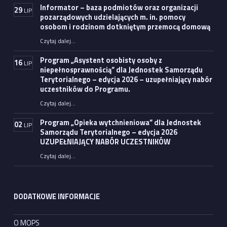
Informator – baza podmiotów oraz organizacji
29
LIP
pozarządowych udzielających m. in. pomocy
osobom i rodzinom dotkniętym przemocą domową
Czytaj dalej
…
“Informator – baza podmiotów oraz organizacji pozarządowych udzielających m. in. pomocy osobom i rodzinom dotkniętym przemocą domową”
Program „Asystent osobisty osoby z
16
LIP
niepełnosprawnością” dla Jednostek Samorządu
Terytorialnego – edycja 2026 – uzupełniający nabór
uczestników do Programu.
Czytaj dalej
…
“Program „Asystent osobisty osoby z niepełnosprawnością” dla Jednostek Samorządu Terytorialnego – edycja 2026 – uzupełniający nabór uczestników do Programu.”
Program „Opieka wytchnieniowa” dla Jednostek
02
LIP
Samorządu Terytorialnego – edycja 2026
UZUPEŁNIAJĄCY NABÓR UCZESTNIKÓW
Czytaj dalej
…
“Program „Opieka wytchnieniowa” dla Jednostek Samorządu Terytorialnego – edycja 2026 UZUPEŁNIAJĄCY NABÓR UCZESTNIKÓW”
DODATKOWE INFORMACJE
O MOPS