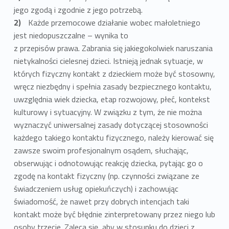
jego zgodą i zgodnie z jego potrzebą.
Każde przemocowe działanie wobec małoletniego
jest niedopuszczalne – wynika to
z przepisów prawa. Zabrania się jakiegokolwiek naruszania
nietykalności cielesnej dzieci. Istnieją jednak sytuacje, w
których fizyczny kontakt z dzieckiem może być stosowny,
wręcz niezbędny i spełnia zasady bezpiecznego kontaktu,
uwzględnia wiek dziecka, etap rozwojowy, płeć, kontekst
kulturowy i sytuacyjny. W związku z tym, że nie można
wyznaczyć uniwersalnej zasady dotyczącej stosowności
każdego takiego kontaktu fizycznego, należy kierować się
zawsze swoim profesjonalnym osądem, słuchając,
obserwując i odnotowując reakcję dziecka, pytając go o
zgodę na kontakt fizyczny (np. czynności związane ze
świadczeniem usług opiekuńczych) i zachowując
świadomość, że nawet przy dobrych intencjach taki
kontakt może być błędnie zinterpretowany przez niego lub
osoby trzecie. Zaleca się, aby w stosunku do dzieci z