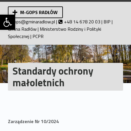
M-GOPS RADŁÓW
Otwórz pasek narzędzi
Miejsko-Gminny Ośrodek Pomocy Społecznej w Radłowie. Pomoc społeczna.
ops@gminaradlow.pl
|
+48 14 678 20 03 |
BIP
|
Gmina Radłów
|
Ministerstwo Rodziny i Polityki
Społecznej
|
PCPR
Standardy ochrony
małoletnich
Zarządzenie Nr 10/2024