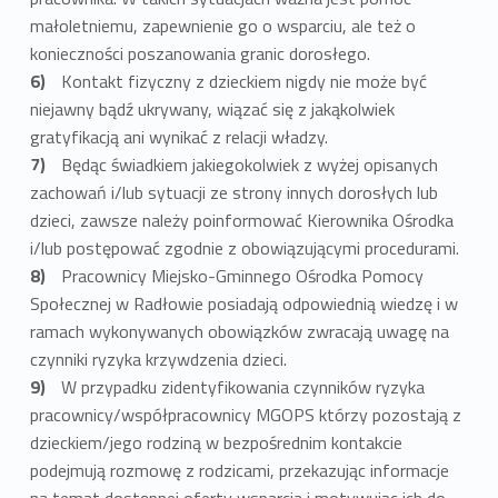
małoletniemu, zapewnienie go o wsparciu, ale też o
konieczności poszanowania granic dorosłego.
Kontakt fizyczny z dzieckiem nigdy nie może być
niejawny bądź ukrywany, wiązać się z jakąkolwiek
gratyfikacją ani wynikać z relacji władzy.
Będąc świadkiem jakiegokolwiek z wyżej opisanych
zachowań i/lub sytuacji ze strony innych dorosłych lub
dzieci, zawsze należy poinformować Kierownika Ośrodka
i/lub postępować zgodnie z obowiązującymi procedurami.
Pracownicy Miejsko-Gminnego Ośrodka Pomocy
Społecznej w Radłowie posiadają odpowiednią wiedzę i w
ramach wykonywanych obowiązków zwracają uwagę na
czynniki ryzyka krzywdzenia dzieci.
W przypadku zidentyfikowania czynników ryzyka
pracownicy/współpracownicy MGOPS którzy pozostają z
dzieckiem/jego rodziną w bezpośrednim kontakcie
podejmują rozmowę z rodzicami, przekazując informacje
na temat dostępnej oferty wsparcia i motywując ich do