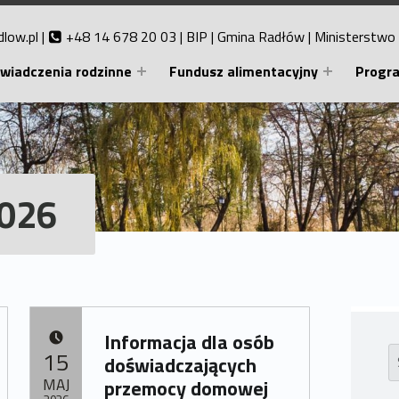
low.pl
|
+48 14 678 20 03 |
BIP
|
Gmina Radłów
|
Ministerstwo 
wiadczenia rodzinne
Fundusz alimentacyjny
Progra
2026
Informacja dla osób
Sz
DODANO:
15
doświadczających
MAJ
przemocy domowej