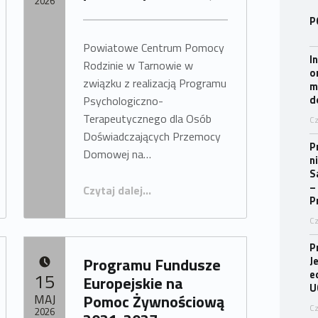
2026
P
Napisany przez:
OPS Radłów
Powiatowe Centrum Pomocy
I
Rodzinie w Tarnowie w
o
związku z realizacją Programu
m
Psychologiczno-
d
Terapeutycznego dla Osób
Cz
Doświadczających Przemocy
P
Domowej na…
n
S
“Informacja dla osób doświadczających przemocy domowej”
–
Czytaj dalej
…
P
Cz
P
Programu Fundusze
J
DODANO:
e
15
Europejskie na
U
MAJ
Pomoc Żywnościową
Cz
2026