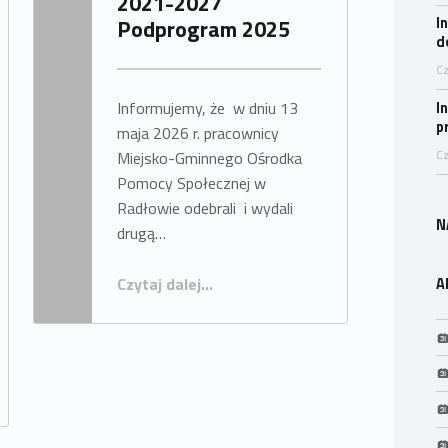
2021-2027
Podprogram 2025
I
Napisany przez:
OPS Radłów
d
Cz
Informujemy, że w dniu 13
I
p
maja 2026 r. pracownicy
Miejsko-Gminnego Ośrodka
Cz
Pomocy Społecznej w
Radłowie odebrali i wydali
N
drugą…
“Programu Fundusze Europejskie na Pomoc Żywnościową 2021-2027 Podprogram 2025”
Czytaj dalej
…
A