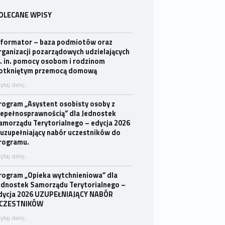
OLECANE WPISY
nformator – baza podmiotów oraz
rganizacji pozarządowych udzielających
. in. pomocy osobom i rodzinom
otkniętym przemocą domową
ytaj dalej
…
“Informator – baza podmiotów oraz organizacji pozarządowych udzielających m. in. pomocy osobom i rodzinom dotkniętym przemocą domową”
rogram „Asystent osobisty osoby z
iepełnosprawnością” dla Jednostek
amorządu Terytorialnego – edycja 2026
 uzupełniający nabór uczestników do
rogramu.
ytaj dalej
…
“Program „Asystent osobisty osoby z niepełnosprawnością” dla Jednostek Samorządu Terytorialnego – edycja 2026 – uzupełniający nabór uczestników do Programu.”
rogram „Opieka wytchnieniowa” dla
ednostek Samorządu Terytorialnego –
dycja 2026 UZUPEŁNIAJĄCY NABÓR
CZESTNIKÓW
ytaj dalej
…
“Program „Opieka wytchnieniowa” dla Jednostek Samorządu Terytorialnego – edycja 2026 UZUPEŁNIAJĄCY NABÓR UCZESTNIKÓW”