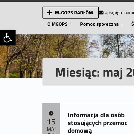
ops@gminarad
M-GOPS RADŁÓW
Miejsko-Gminny Ośrodek Pomocy Społecznej w Radłowie. Pomoc społeczna.
O MGOPS
Pomoc społeczna
Ś
Otwórz pasek narzędzi
Miesiąc:
maj 
Informacja dla osób
DODANO:
15
stosujących przemoc
MAJ
domową