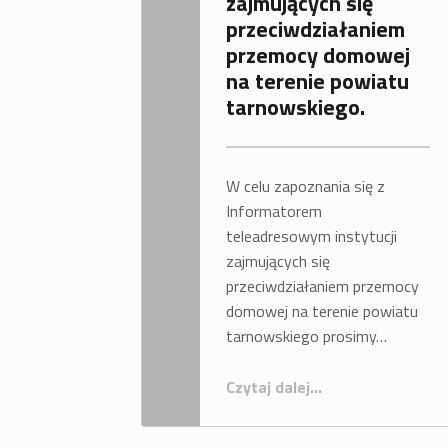
zajmujących się
przeciwdziałaniem
Napisany przez:
OPS Radłów
przemocy domowej
na terenie powiatu
tarnowskiego.
W celu zapoznania się z
Informatorem
teleadresowym instytucji
zajmujących się
przeciwdziałaniem przemocy
domowej na terenie powiatu
tarnowskiego prosimy…
“Informator teleadresowy instytucji zajmujących się przeciwdziałaniem przemocy domowej na terenie powiatu tarnowskiego.”
Czytaj dalej
…