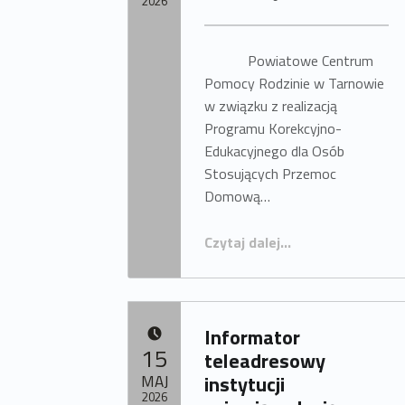
2026
Napisany przez:
OPS Radłów
Powiatowe Centrum
Pomocy Rodzinie w Tarnowie
w związku z realizacją
Programu Korekcyjno-
Edukacyjnego dla Osób
Stosujących Przemoc
Domową…
“Informacja dla osób stosujących przemoc domową”
Czytaj dalej
…
Informator
DODANO:
15
teleadresowy
MAJ
instytucji
2026