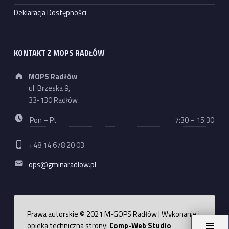
Deklaracja Dostępności
KONTAKT Z MOPS RADŁÓW
Address:
MOPS Radłów
ul. Brzeska 9,
33-130 Radłów
Business hours:
Pon – Pt
7:30 – 15:30
Phone number:
+48 14 678 20 03
Email address:
ops@gminaradlow.pl
Prawa autorskie © 2021 M-GOPS Radłów | Wykonanie i
opieka techniczna strony:
Comp-Web Studio