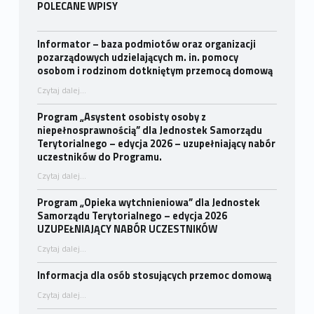
POLECANE WPISY
Informator – baza podmiotów oraz organizacji
pozarządowych udzielających m. in. pomocy
osobom i rodzinom dotkniętym przemocą domową
Czytaj dalej
…
“Informator – baza podmiotów oraz organizacji pozarządowych udzielających m. in. pomocy osobom i rodzinom dotkniętym przemocą domową”
Program „Asystent osobisty osoby z
niepełnosprawnością” dla Jednostek Samorządu
Terytorialnego – edycja 2026 – uzupełniający nabór
uczestników do Programu.
Czytaj dalej
…
“Program „Asystent osobisty osoby z niepełnosprawnością” dla Jednostek Samorządu Terytorialnego – edycja 2026 – uzupełniający nabór uczestników do Programu.”
Program „Opieka wytchnieniowa” dla Jednostek
Samorządu Terytorialnego – edycja 2026
UZUPEŁNIAJĄCY NABÓR UCZESTNIKÓW
Czytaj dalej
…
“Program „Opieka wytchnieniowa” dla Jednostek Samorządu Terytorialnego – edycja 2026 UZUPEŁNIAJĄCY NABÓR UCZESTNIKÓW”
Informacja dla osób stosujących przemoc domową
“Informacja dla osób stosujących przemoc domową”
Czytaj dalej
…