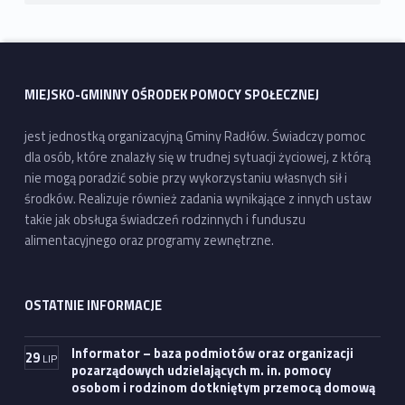
MIEJSKO-GMINNY OŚRODEK POMOCY SPOŁECZNEJ
jest jednostką organizacyjną Gminy Radłów. Świadczy pomoc
dla osób, które znalazły się w trudnej sytuacji życiowej, z którą
nie mogą poradzić sobie przy wykorzystaniu własnych sił i
środków. Realizuje również zadania wynikające z innych ustaw
takie jak obsługa świadczeń rodzinnych i funduszu
alimentacyjnego oraz programy zewnętrzne.
OSTATNIE INFORMACJE
Informator – baza podmiotów oraz organizacji
29
LIP
pozarządowych udzielających m. in. pomocy
osobom i rodzinom dotkniętym przemocą domową