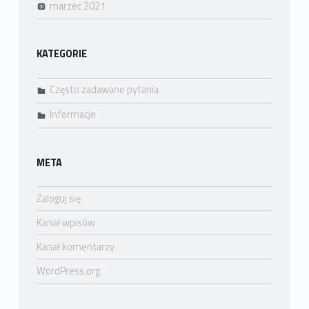
marzec 2021
KATEGORIE
Często zadawane pytania
Informacje
META
Zaloguj się
Kanał wpisów
Kanał komentarzy
WordPress.org