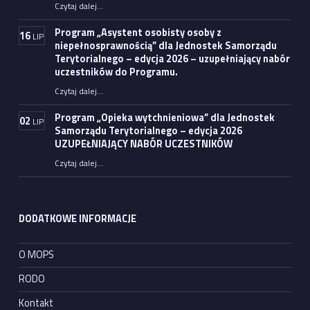
Czytaj dalej
…
“Informator – baza podmiotów oraz organizacji pozarządowych udzielających m. in. pomocy osobom i rodzinom dotkniętym przemocą domową”
Program „Asystent osobisty osoby z
16
LIP
niepełnosprawnością” dla Jednostek Samorządu
Terytorialnego – edycja 2026 – uzupełniający nabór
uczestników do Programu.
Czytaj dalej
…
“Program „Asystent osobisty osoby z niepełnosprawnością” dla Jednostek Samorządu Terytorialnego – edycja 2026 – uzupełniający nabór uczestników do Programu.”
Program „Opieka wytchnieniowa” dla Jednostek
02
LIP
Samorządu Terytorialnego – edycja 2026
UZUPEŁNIAJĄCY NABÓR UCZESTNIKÓW
Czytaj dalej
…
“Program „Opieka wytchnieniowa” dla Jednostek Samorządu Terytorialnego – edycja 2026 UZUPEŁNIAJĄCY NABÓR UCZESTNIKÓW”
DODATKOWE INFORMACJE
O MOPS
RODO
Kontakt