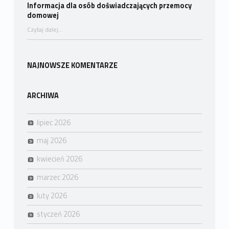
Informacja dla osób doświadczających przemocy
domowej
“Informacja dla osób doświadczających przemocy domowej”
Czytaj dalej
…
NAJNOWSZE KOMENTARZE
ARCHIWA
lipiec 2026
maj 2026
kwiecień 2026
marzec 2026
luty 2026
styczeń 2026