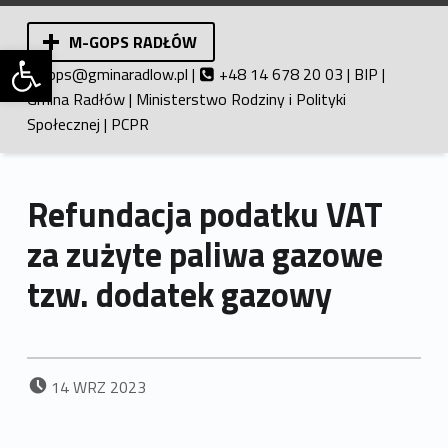
M-GOPS RADŁÓW
Otwórz pasek narzędzi
Miejsko-Gminny Ośrodek Pomocy Społecznej w Radłowie. Pomoc społeczna.
ops@gminaradlow.pl
|
+48 14 678 20 03 |
BIP
|
Gmina Radłów
|
Ministerstwo Rodziny i Polityki
Społecznej
|
PCPR
Refundacja podatku VAT
za zużyte paliwa gazowe
tzw. dodatek gazowy
DODANO:
14
WRZ
2023