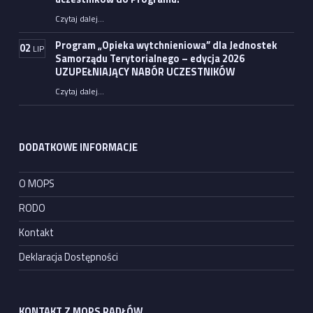
Czytaj dalej
…
“Program „Asystent osobisty osoby z niepełnosprawnością” dla Jednostek Samorządu Terytorialnego – edycja 2026 – uzupełniający nabór uczestników do Programu.”
Program „Opieka wytchnieniowa” dla Jednostek
02
LIP
Samorządu Terytorialnego – edycja 2026
UZUPEŁNIAJĄCY NABÓR UCZESTNIKÓW
Czytaj dalej
…
“Program „Opieka wytchnieniowa” dla Jednostek Samorządu Terytorialnego – edycja 2026 UZUPEŁNIAJĄCY NABÓR UCZESTNIKÓW”
DODATKOWE INFORMACJE
O MOPS
RODO
Kontakt
Deklaracja Dostępności
KONTAKT Z MOPS RADŁÓW