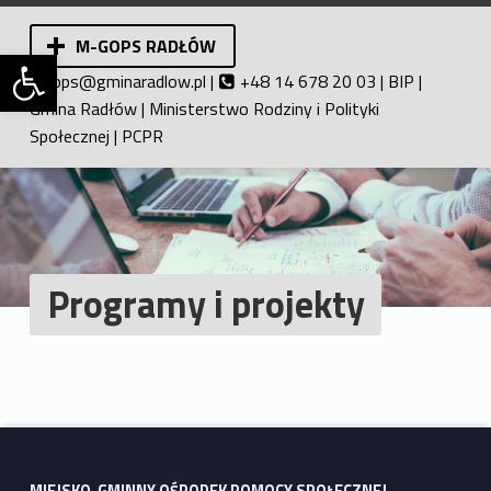
M-GOPS RADŁÓW
Otwórz pasek narzędzi
Miejsko-Gminny Ośrodek Pomocy Społecznej w Radłowie. Pomoc społeczna.
ops@gminaradlow.pl
|
+48 14 678 20 03 |
BIP
|
Gmina Radłów
|
Ministerstwo Rodziny i Polityki
Społecznej
|
PCPR
Programy i projekty
Wróć do głównej nawigacji
MIEJSKO-GMINNY OŚRODEK POMOCY SPOŁECZNEJ