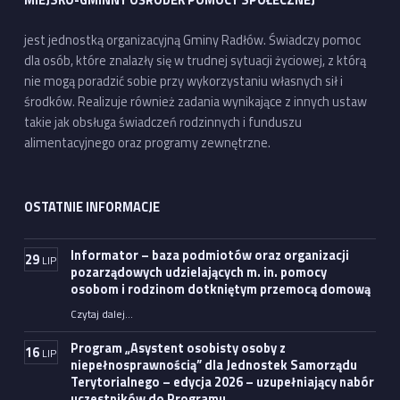
jest jednostką organizacyjną Gminy Radłów. Świadczy pomoc
dla osób, które znalazły się w trudnej sytuacji życiowej, z którą
nie mogą poradzić sobie przy wykorzystaniu własnych sił i
środków. Realizuje również zadania wynikające z innych ustaw
takie jak obsługa świadczeń rodzinnych i funduszu
alimentacyjnego oraz programy zewnętrzne.
OSTATNIE INFORMACJE
Informator – baza podmiotów oraz organizacji
29
LIP
pozarządowych udzielających m. in. pomocy
osobom i rodzinom dotkniętym przemocą domową
Czytaj dalej
…
“Informator – baza podmiotów oraz organizacji pozarządowych udzielających m. in. pomocy osobom i rodzinom dotkniętym przemocą domową”
Program „Asystent osobisty osoby z
16
LIP
niepełnosprawnością” dla Jednostek Samorządu
Terytorialnego – edycja 2026 – uzupełniający nabór
uczestników do Programu.