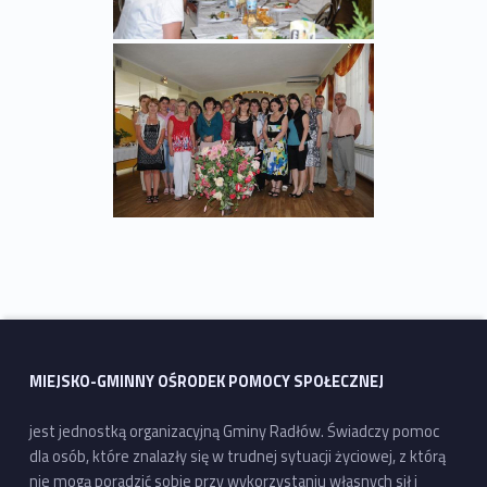
Wróć do głównej nawigacji
MIEJSKO-GMINNY OŚRODEK POMOCY SPOŁECZNEJ
jest jednostką organizacyjną Gminy Radłów. Świadczy pomoc
dla osób, które znalazły się w trudnej sytuacji życiowej, z którą
nie mogą poradzić sobie przy wykorzystaniu własnych sił i