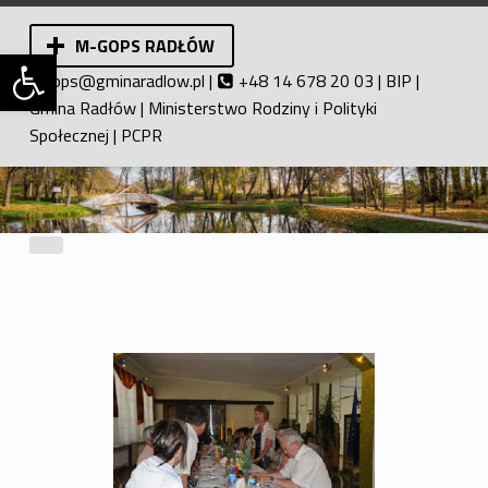
M-GOPS RADŁÓW
Otwórz pasek narzędzi
Miejsko-Gminny Ośrodek Pomocy Społecznej w Radłowie. Pomoc społeczna.
ops@gminaradlow.pl
|
+48 14 678 20 03 |
BIP
|
Gmina Radłów
|
Ministerstwo Rodziny i Polityki
Społecznej
|
PCPR