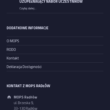
UZUPEŁNIAJĄCY NABÓR UCZESTNIKÓW
Czytaj dalej
…
“Program „Opieka wytchnieniowa” dla Jednostek Samorządu Terytorialnego – edycja 2026 UZUPEŁNIAJĄCY NABÓR UCZESTNIKÓW”
DODATKOWE INFORMACJE
O MOPS
RODO
Kontakt
Deklaracja Dostępności
KONTAKT Z MOPS RADŁÓW
Address:
MOPS Radłów
ul. Brzeska 9,
33-130 Radłów