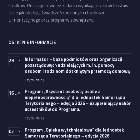
środków. Realizuje również zadania wynikające z innych ustaw
takie jak obsługa świadczeń rodzinnych i funduszu
alimentacyjnego oraz programy zewnętrzne.
OSTATNIE INFORMACJE
Informator – baza podmiotów oraz organizacji
29
LIP
pozarządowych udzielających m. in. pomocy
osobom i rodzinom dotkniętym przemocą domową
Czytaj dalej
…
“Informator – baza podmiotów oraz organizacji pozarządowych udzielających m. in. pomocy osobom i rodzinom dotkniętym przemocą domową”
Program „Asystent osobisty osoby z
16
LIP
niepełnosprawnością” dla Jednostek Samorządu
Terytorialnego – edycja 2026 – uzupełniający nabór
uczestników do Programu.
Czytaj dalej
…
“Program „Asystent osobisty osoby z niepełnosprawnością” dla Jednostek Samorządu Terytorialnego – edycja 2026 – uzupełniający nabór uczestników do Programu.”
Program „Opieka wytchnieniowa” dla Jednostek
02
LIP
Samorządu Terytorialnego – edycja 2026